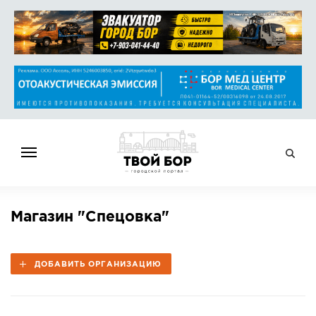
ГЛАВНАЯ
Магазин "Спецовка"
НОВОСТИ
СПРАВОЧНИК
ДОБАВИТЬ ОРГАНИЗАЦИЮ
ОБЪЯВЛЕНИЯ
РАБОТА
АФИША