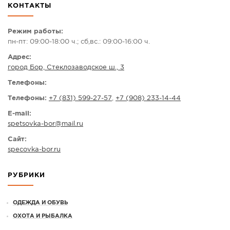
КОНТАКТЫ
СПРАВКА
КАМЕРЫ
Режим работы:
пн-пт: 09:00-18:00 ч.; сб,вс.: 09:00-16:00 ч.
КОНКУРСЫ
Адрес:
СТАТЬИ
город Бор, Стеклозаводское ш., 3
ГОЛОСОВАНИЯ
Телефоны:
ПРЕДЛОЖИТЬ НОВОСТЬ
Телефоны:
+7 (831) 599-27-57
,
+7 (908) 233-14-44
ФОТО
E-mail:
spetsovka-bor
@
mail.ru
Сайт:
specovka-bor.ru
РУБРИКИ
ОДЕЖДА И ОБУВЬ
ОХОТА И РЫБАЛКА