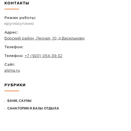
КОНТАКТЫ
СПРАВКА
КАМЕРЫ
Режим работы:
круглосуточно
КОНКУРСЫ
Адрес:
СТАТЬИ
Борский район, Лесная, 10, д.Васильково
ГОЛОСОВАНИЯ
Телефон:
ПРЕДЛОЖИТЬ НОВОСТЬ
Телефон:
+7 (920) 054-39-32
ФОТО
Сайт:
alsma.ru
РУБРИКИ
БАНИ, САУНЫ
САНАТОРИИ И БАЗЫ ОТДЫХА