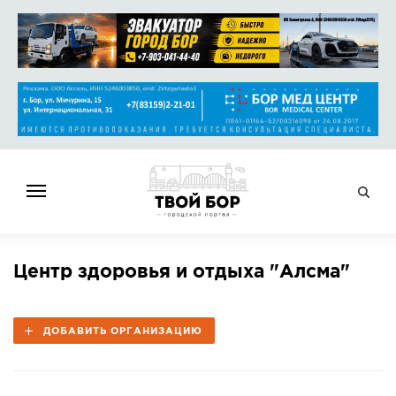
ГЛАВНАЯ
Центр здоровья и отдыха "Алсма"
НОВОСТИ
СПРАВОЧНИК
ДОБАВИТЬ ОРГАНИЗАЦИЮ
ОБЪЯВЛЕНИЯ
РАБОТА
АФИША