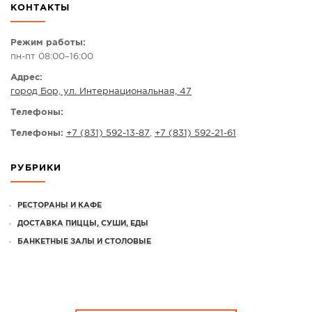
КОНТАКТЫ
СПРАВКА
КАМЕРЫ
Режим работы:
пн-пт 08:00–16:00
КОНКУРСЫ
Адрес:
СТАТЬИ
город Бор, ул. Интернациональная, 47
ГОЛОСОВАНИЯ
Телефоны:
ПРЕДЛОЖИТЬ НОВОСТЬ
Телефоны:
+7 (831) 592-13-87
,
+7 (831) 592-21-61
ФОТО
РУБРИКИ
РЕСТОРАНЫ И КАФЕ
ДОСТАВКА ПИЦЦЫ, СУШИ, ЕДЫ
БАНКЕТНЫЕ ЗАЛЫ И СТОЛОВЫЕ