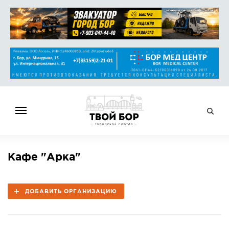
ГЛАВНАЯ
Кафе "Арка"
НОВОСТИ
СПРАВОЧНИК
ДОБАВИТЬ ОРГАНИЗАЦИЮ
ОБЪЯВЛЕНИЯ
РАБОТА
АФИША