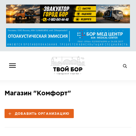
ГЛАВНАЯ
Магазин "Комфорт"
НОВОСТИ
СПРАВОЧНИК
ДОБАВИТЬ ОРГАНИЗАЦИЮ
ОБЪЯВЛЕНИЯ
РАБОТА
АФИША