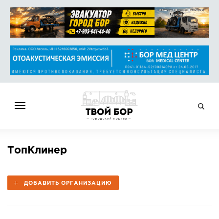
ГЛАВНАЯ
ТопКлинер
НОВОСТИ
СПРАВОЧНИК
ДОБАВИТЬ ОРГАНИЗАЦИЮ
ОБЪЯВЛЕНИЯ
РАБОТА
АФИША