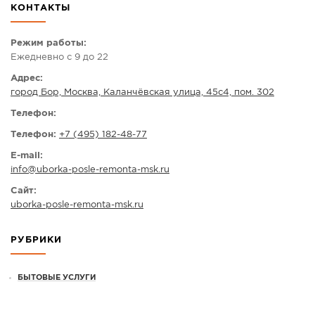
КОНТАКТЫ
СПРАВКА
КАМЕРЫ
Режим работы:
Ежедневно с 9 до 22
КОНКУРСЫ
Адрес:
СТАТЬИ
город Бор, Москва, Каланчёвская улица, 45с4, пом. 302
ГОЛОСОВАНИЯ
Телефон:
ПРЕДЛОЖИТЬ НОВОСТЬ
Телефон:
+7 (495) 182-48-77
ФОТО
E-mail:
info
@
uborka-posle-remonta-msk.ru
Сайт:
uborka-posle-remonta-msk.ru
РУБРИКИ
БЫТОВЫЕ УСЛУГИ