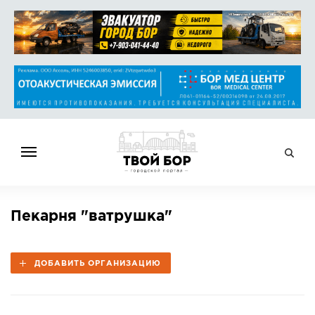
ГЛАВНАЯ
Пекарня "ватрушка"
НОВОСТИ
СПРАВОЧНИК
ДОБАВИТЬ ОРГАНИЗАЦИЮ
ОБЪЯВЛЕНИЯ
РАБОТА
АФИША