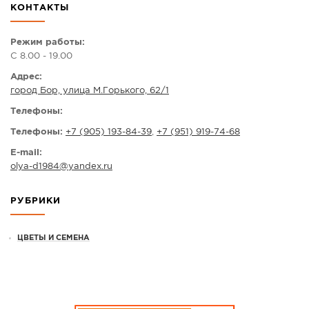
КОНТАКТЫ
СПРАВКА
КАМЕРЫ
Режим работы:
С 8.00 - 19.00
КОНКУРСЫ
Адрес:
СТАТЬИ
город Бор, улица М.Горького, 62/1
ГОЛОСОВАНИЯ
Телефоны:
ПРЕДЛОЖИТЬ НОВОСТЬ
Телефоны:
+7 (905) 193-84-39
,
+7 (951) 919-74-68
ФОТО
E-mail:
olya-d1984
@
yandex.ru
РУБРИКИ
ЦВЕТЫ И СЕМЕНА