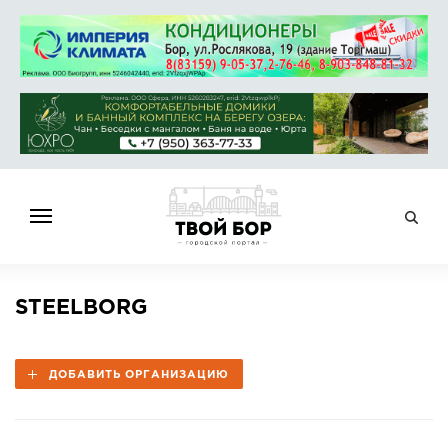
ГЛАВНАЯ
STEELBORG
НОВОСТИ
СПРАВОЧНИК
ДОБАВИТЬ ОРГАНИЗАЦИЮ
ОБЪЯВЛЕНИЯ
РАБОТА
АФИША