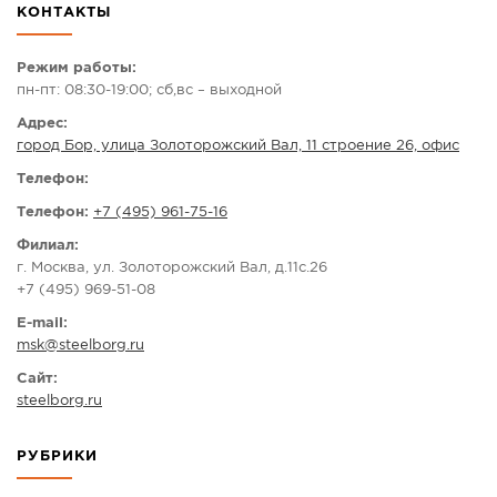
КОНТАКТЫ
СПРАВКА
КАМЕРЫ
Режим работы:
пн-пт: 08:30-19:00; сб,вс – выходной
КОНКУРСЫ
Адрес:
СТАТЬИ
город Бор, улица Золоторожский Вал, 11 строение 26, офис
ГОЛОСОВАНИЯ
Телефон:
ПРЕДЛОЖИТЬ НОВОСТЬ
Телефон:
+7 (495) 961-75-16
ФОТО
Филиал:
г. Москва, ул. Золоторожский Вал, д.11с.26
+7 (495) 969-51-08
E-mail:
msk
@
steelborg.ru
Сайт:
steelborg.ru
РУБРИКИ