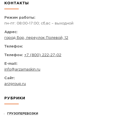
КОНТАКТЫ
СПРАВКА
КАМЕРЫ
Режим работы:
пн-пт: 08:00-17:00; сб,вс – выходной
КОНКУРСЫ
Адрес:
СТАТЬИ
город Бор, переулок Полевой, 12
ГОЛОСОВАНИЯ
Телефон:
ПРЕДЛОЖИТЬ НОВОСТЬ
Телефон:
+7 (800) 222-27-02
ФОТО
E-mail:
info
@
arzamaskin.ru
Сайт:
arzgroup.ru
РУБРИКИ
ГРУЗОПЕРЕВОЗКИ