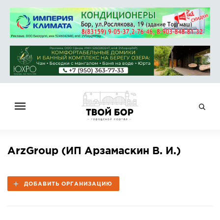
ГЛАВНАЯ
ArzGroup (ИП Арзамаскин В. И.)
НОВОСТИ
СПРАВОЧНИК
ДОБАВИТЬ ОРГАНИЗАЦИЮ
ОБЪЯВЛЕНИЯ
РАБОТА
АФИША