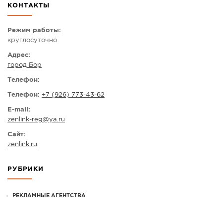
КОНТАКТЫ
СПРАВКА
КАМЕРЫ
Режим работы:
круглосуточно
КОНКУРСЫ
Адрес:
СТАТЬИ
город Бор
ГОЛОСОВАНИЯ
Телефон:
ПРЕДЛОЖИТЬ НОВОСТЬ
Телефон:
+7 (926) 773-43-62
ФОТО
E-mail:
zenlink-reg
@
ya.ru
Сайт:
zenlink.ru
РУБРИКИ
РЕКЛАМНЫЕ АГЕНТСТВА