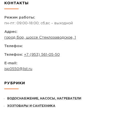
КОНТАКТЫ
СПРАВКА
КАМЕРЫ
Режим работы:
пн-пт: 09:00-18:00; сб,вс – выходной
КОНКУРСЫ
Адрес:
СТАТЬИ
город Бор, шоссе Стеклозаводское, 1
ГОЛОСОВАНИЯ
Телефон:
ПРЕДЛОЖИТЬ НОВОСТЬ
Телефон:
+7 (953) 561-05-50
ФОТО
E-mail:
isp0550
@
list.ru
РУБРИКИ
ВОДОСНАБЖЕНИЕ, НАСОСЫ, НАГРЕВАТЕЛИ
ХОЗТОВАРЫ И САНТЕХНИКА