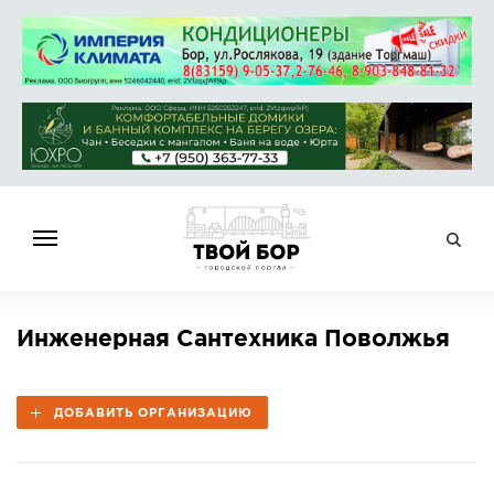
ГЛАВНАЯ
Инженерная Сантехника Поволжья
НОВОСТИ
СПРАВОЧНИК
ДОБАВИТЬ ОРГАНИЗАЦИЮ
ОБЪЯВЛЕНИЯ
РАБОТА
АФИША