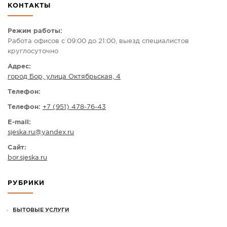
КОНТАКТЫ
СПРАВКА
КАМЕРЫ
Режим работы:
Работа офисов с 09:00 до 21:00, выезд специалистов
КОНКУРСЫ
круглосуточно
СТАТЬИ
Адрес:
город Бор, улица Октябрьская, 4
ГОЛОСОВАНИЯ
Телефон:
ПРЕДЛОЖИТЬ НОВОСТЬ
Телефон:
+7 (951) 478-76-43
ФОТО
E-mail:
sjeska.ru
@
yandex.ru
Сайт:
bor.sjeska.ru
РУБРИКИ
БЫТОВЫЕ УСЛУГИ