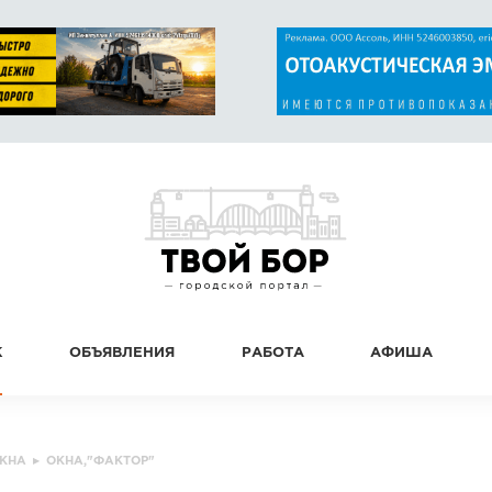
К
ОБЪЯВЛЕНИЯ
РАБОТА
АФИША
КНА
▸
ОКНА,"ФАКТОР"