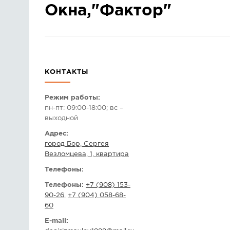
Окна,"Фактор"
КОНТАКТЫ
Режим работы:
пн-пт: 09:00-18:00; вс –
выходной
Адрес:
город Бор, Сергея
Везломцева, 1, квартира
Телефоны:
Телефоны:
+7 (908) 153-
90-26
,
+7 (904) 058-68-
60
E-mail: