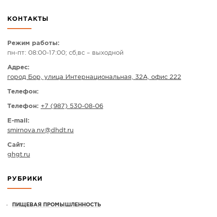
СПРАВКА
КОНТАКТЫ
КАМЕРЫ
КОНКУРСЫ
Режим работы:
пн-пт: 08:00-17:00; сб,вс – выходной
СТАТЬИ
Адрес:
ГОЛОСОВАНИЯ
город Бор, улица Интернациональная, 32А, офис 222
ПРЕДЛОЖИТЬ НОВОСТЬ
Телефон:
ФОТО
Телефон:
+7 (987) 530-08-06
E-mail:
smirnova.nv
@
dhdt.ru
Сайт:
ghgt.ru
РУБРИКИ
ПИЩЕВАЯ ПРОМЫШЛЕННОСТЬ