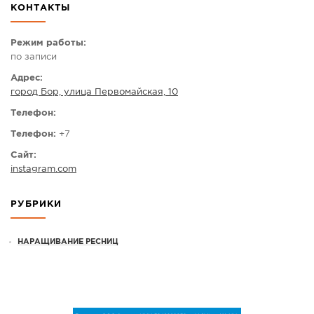
КОНТАКТЫ
СПРАВКА
КАМЕРЫ
Режим работы:
по записи
КОНКУРСЫ
Адрес:
СТАТЬИ
город Бор, улица Первомайская, 10
ГОЛОСОВАНИЯ
Телефон:
ПРЕДЛОЖИТЬ НОВОСТЬ
Телефон:
+7
ФОТО
Сайт:
instagram.com
РУБРИКИ
НАРАЩИВАНИЕ РЕСНИЦ