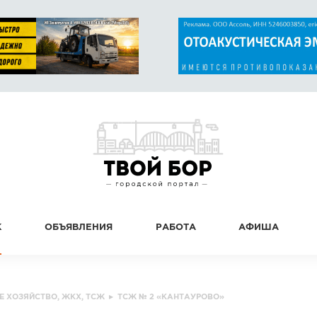
К
ОБЪЯВЛЕНИЯ
РАБОТА
АФИША
Е ХОЗЯЙСТВО, ЖКХ, ТСЖ
▸
ТСЖ № 2 «КАНТАУРОВО»