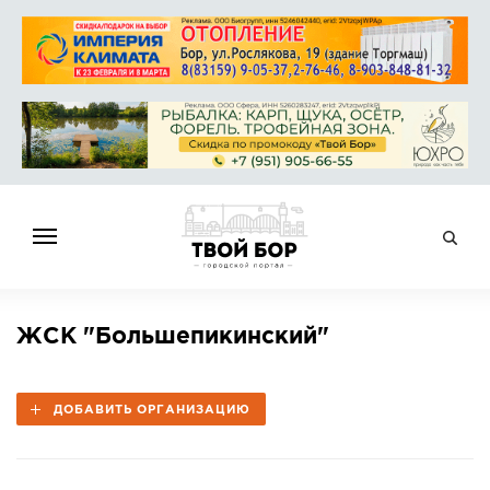
ГЛАВНАЯ
ЖСК "Большепикинский"
НОВОСТИ
СПРАВОЧНИК
ДОБАВИТЬ ОРГАНИЗАЦИЮ
ОБЪЯВЛЕНИЯ
РАБОТА
АФИША