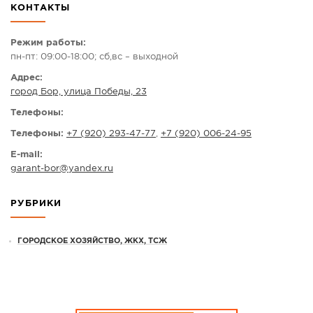
КОНТАКТЫ
СПРАВКА
КАМЕРЫ
Режим работы:
пн-пт: 09:00-18:00; сб,вс – выходной
КОНКУРСЫ
Адрес:
СТАТЬИ
город Бор, улица Победы, 23
ГОЛОСОВАНИЯ
Телефоны:
ПРЕДЛОЖИТЬ НОВОСТЬ
Телефоны:
+7 (920) 293-47-77
,
+7 (920) 006-24-95
ФОТО
E-mail:
garant-bor
@
yandex.ru
РУБРИКИ
ГОРОДСКОЕ ХОЗЯЙСТВО, ЖКХ, ТСЖ