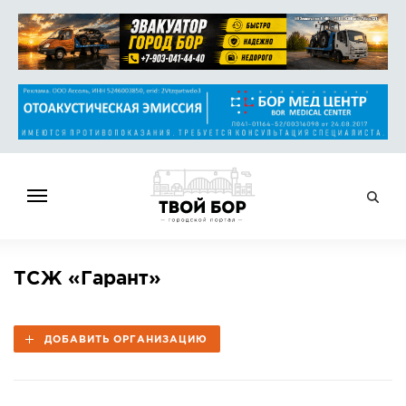
ГЛАВНАЯ
ТСЖ «Гарант»
НОВОСТИ
СПРАВОЧНИК
ДОБАВИТЬ ОРГАНИЗАЦИЮ
ОБЪЯВЛЕНИЯ
РАБОТА
АФИША