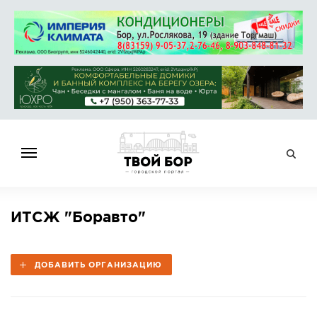
ГЛАВНАЯ
ИТСЖ "Боравто"
НОВОСТИ
СПРАВОЧНИК
ДОБАВИТЬ ОРГАНИЗАЦИЮ
ОБЪЯВЛЕНИЯ
РАБОТА
АФИША