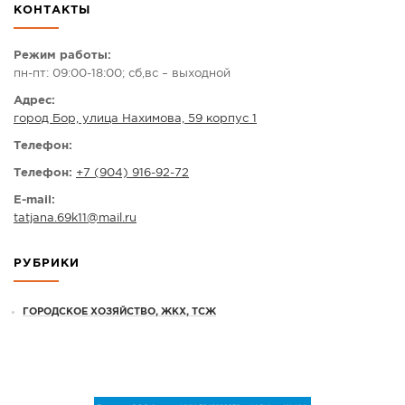
КОНТАКТЫ
СПРАВКА
КАМЕРЫ
Режим работы:
пн-пт: 09:00-18:00; сб,вс – выходной
КОНКУРСЫ
Адрес:
СТАТЬИ
город Бор, улица Нахимова, 59 корпус 1
ГОЛОСОВАНИЯ
Телефон:
ПРЕДЛОЖИТЬ НОВОСТЬ
Телефон:
+7 (904) 916-92-72
ФОТО
E-mail:
tatjana.69k11
@
mail.ru
РУБРИКИ
ГОРОДСКОЕ ХОЗЯЙСТВО, ЖКХ, ТСЖ