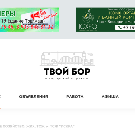
К
ОБЪЯВЛЕНИЯ
РАБОТА
АФИША
Е ХОЗЯЙСТВО, ЖКХ, ТСЖ
▸
ТСЖ "ИСКРА"