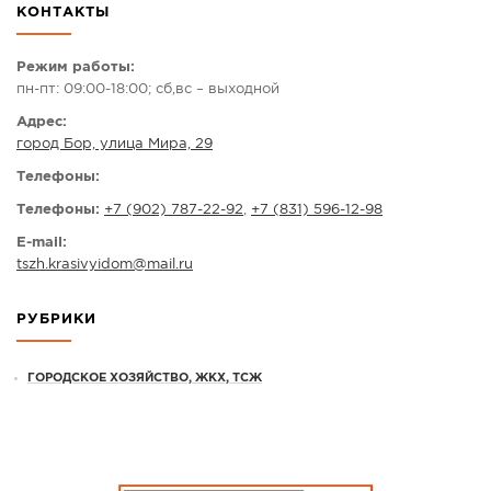
КОНТАКТЫ
СПРАВКА
КАМЕРЫ
Режим работы:
пн-пт: 09:00-18:00; сб,вс – выходной
КОНКУРСЫ
Адрес:
СТАТЬИ
город Бор, улица Мира, 29
ГОЛОСОВАНИЯ
Телефоны:
ПРЕДЛОЖИТЬ НОВОСТЬ
Телефоны:
+7 (902) 787-22-92
,
+7 (831) 596-12-98
ФОТО
E-mail:
tszh.krasivyidom
@
mail.ru
РУБРИКИ
ГОРОДСКОЕ ХОЗЯЙСТВО, ЖКХ, ТСЖ