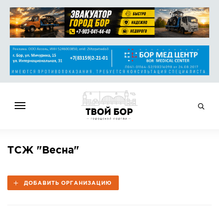
ГЛАВНАЯ
ТСЖ "Весна"
НОВОСТИ
СПРАВОЧНИК
ДОБАВИТЬ ОРГАНИЗАЦИЮ
ОБЪЯВЛЕНИЯ
РАБОТА
АФИША