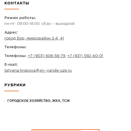
КОНТАКТЫ
СПРАВКА
КАМЕРЫ
Режим работы:
пн-пт: 09:00-18:00; сб,вс – выходной
КОНКУРСЫ
Адрес:
СТАТЬИ
город Бор, микрорайон 2-й, 41
ГОЛОСОВАНИЯ
Телефоны:
ПРЕДЛОЖИТЬ НОВОСТЬ
Телефоны:
+7 (903) 606-58-79
,
+7 (831) 592-40-01
ФОТО
E-mail:
tatyana.hropova
@
xn--yande-uze.ru
РУБРИКИ
ГОРОДСКОЕ ХОЗЯЙСТВО, ЖКХ, ТСЖ