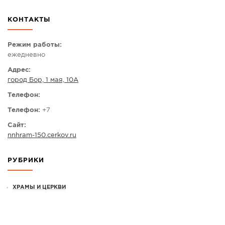
СПРАВКА
КОНТАКТЫ
КАМЕРЫ
КОНКУРСЫ
Режим работы:
ежедневно
СТАТЬИ
Адрес:
ГОЛОСОВАНИЯ
город Бор, 1 мая, 10А
ПРЕДЛОЖИТЬ НОВОСТЬ
Телефон:
ФОТО
Телефон:
+7
Сайт:
nnhram-150.cerkov.ru
РУБРИКИ
ХРАМЫ И ЦЕРКВИ