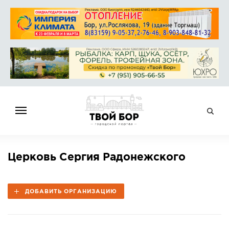
ГЛАВНАЯ
Церковь Сергия Радонежского
НОВОСТИ
СПРАВОЧНИК
ДОБАВИТЬ ОРГАНИЗАЦИЮ
ОБЪЯВЛЕНИЯ
РАБОТА
АФИША