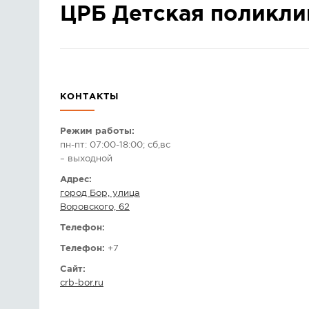
ЦРБ Детская поликли
КОНТАКТЫ
Режим работы:
пн-пт: 07:00-18:00; сб,вс
– выходной
Адрес:
город Бор, улица
Воровского, 62
Телефон:
Телефон:
+7
Сайт:
crb-bor.ru