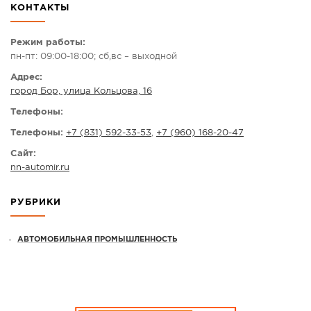
КОНТАКТЫ
СПРАВКА
КАМЕРЫ
Режим работы:
пн-пт: 09:00-18:00; сб,вс – выходной
КОНКУРСЫ
Адрес:
СТАТЬИ
город Бор, улица Кольцова, 16
ГОЛОСОВАНИЯ
Телефоны:
ПРЕДЛОЖИТЬ НОВОСТЬ
Телефоны:
+7 (831) 592-33-53
,
+7 (960) 168-20-47
ФОТО
Сайт:
nn-automir.ru
РУБРИКИ
АВТОМОБИЛЬНАЯ ПРОМЫШЛЕННОСТЬ