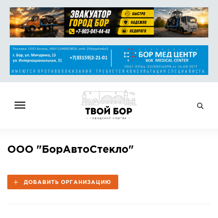
ГЛАВНАЯ
ООО "БорАвтоСтекло"
НОВОСТИ
СПРАВОЧНИК
ДОБАВИТЬ ОРГАНИЗАЦИЮ
ОБЪЯВЛЕНИЯ
РАБОТА
АФИША