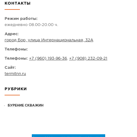
КОНТАКТЫ
СПРАВКА
КАМЕРЫ
Режим работы:
ежедневно 08.00-20.00 ч.
КОНКУРСЫ
Адрес:
СТАТЬИ
город Бор, улица Интернациональная, 32А
ГОЛОСОВАНИЯ
Телефоны:
ПРЕДЛОЖИТЬ НОВОСТЬ
Телефоны:
+7 (960) 193-96-36
,
+7 (908) 232-09-21
ФОТО
Сайт:
termitnn.ru
РУБРИКИ
БУРЕНИЕ СКВАЖИН