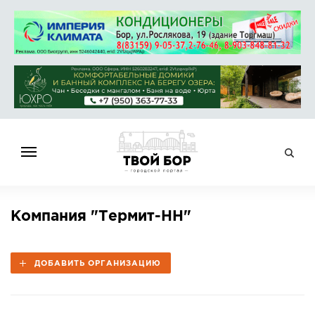
ГЛАВНАЯ
Компания "Термит-НН"
НОВОСТИ
СПРАВОЧНИК
ДОБАВИТЬ ОРГАНИЗАЦИЮ
ОБЪЯВЛЕНИЯ
РАБОТА
АФИША