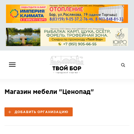
ГЛАВНАЯ
Магазин мебели "Ценопад"
НОВОСТИ
СПРАВОЧНИК
ДОБАВИТЬ ОРГАНИЗАЦИЮ
ОБЪЯВЛЕНИЯ
РАБОТА
АФИША