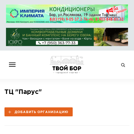
ГЛАВНАЯ
ТЦ "Парус"
НОВОСТИ
СПРАВОЧНИК
ДОБАВИТЬ ОРГАНИЗАЦИЮ
ОБЪЯВЛЕНИЯ
РАБОТА
АФИША