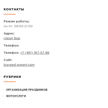
СПРАВКА
КОНТАКТЫ
КАМЕРЫ
КОНКУРСЫ
Режим работы:
пн-пт: 09:00-21.00
СТАТЬИ
Адрес:
ГОЛОСОВАНИЯ
город Бор
ПРЕДЛОЖИТЬ НОВОСТЬ
Телефон:
ФОТО
Телефон:
+7 (951) 917-57-99
Сайт:
bor.wed-expert.com
РУБРИКИ
ОРГАНИЗАЦИЯ ПРАЗДНИКОВ
ФОТОУСЛУГИ