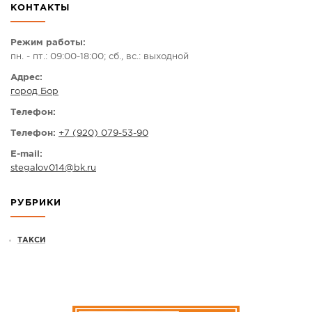
КОНТАКТЫ
СПРАВКА
КАМЕРЫ
Режим работы:
пн. - пт.: 09:00-18:00; сб., вс.: выходной
КОНКУРСЫ
Адрес:
СТАТЬИ
город Бор
ГОЛОСОВАНИЯ
Телефон:
ПРЕДЛОЖИТЬ НОВОСТЬ
Телефон:
+7 (920) 079-53-90
ФОТО
E-mail:
stegalov014
@
bk.ru
РУБРИКИ
ТАКСИ