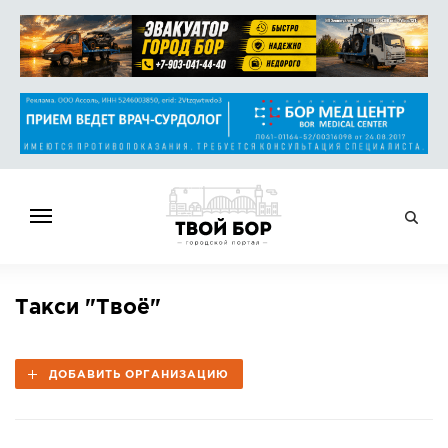
ГЛАВНАЯ
Такси "Твоё"
НОВОСТИ
СПРАВОЧНИК
ДОБАВИТЬ ОРГАНИЗАЦИЮ
ОБЪЯВЛЕНИЯ
РАБОТА
АФИША