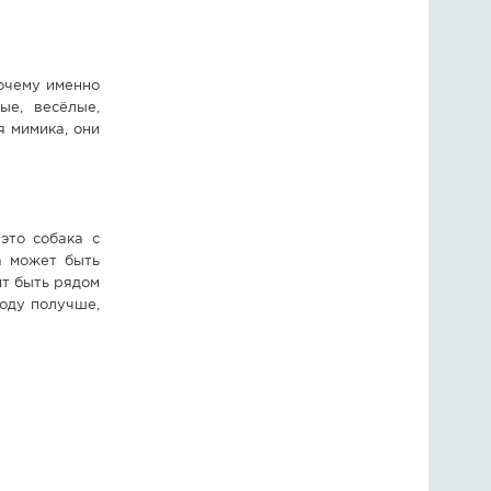
почему именно
ые, весёлые,
я мимика, они
это собака с
а может быть
ит быть рядом
роду получше,