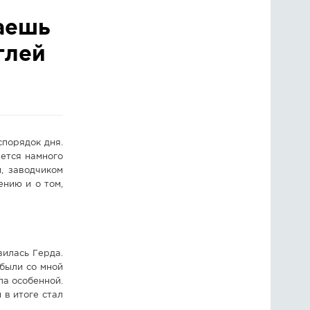
аешь
ГОЛОСОВАНИЯ
глей
ПРЕДЛОЖИТЬ НОВОСТЬ
ФОТО
спорядок дня.
ается намного
, заводчиком
ению и о том,
илась Герда.
 были со мной
ла особенной.
 в итоге стал