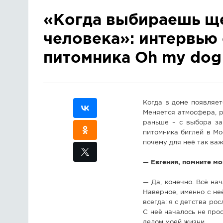
«Когда выбираешь ще
человека»: интервью 
питомника Oh my dog
Когда в доме появляет
Меняется атмосфера, р
раньше – с выбора за
питомника биглей в Мо
почему для неё так ва
— Евгения, помните мо
— Да, конечно. Всё на
Наверное, именно с не
всегда: я с детства ро
С неё началось не прос
делом моей жизни.