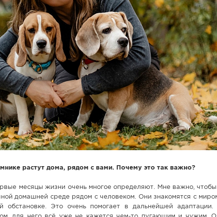
нике растут дома, рядом с вами. Почему это так важно?
рвые месяцы жизни очень многое определяют. Мне важно, чтобы
ычной домашней среде рядом с человеком. Они знакомятся с миро
ой обстановке. Это очень помогает в дальнейшей адаптации.
ом, для него всё уже не кажется чем-то пугающим и чужим. О