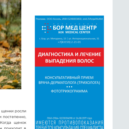
 щенки росли
м постепенно,
 Когда щенок
н приходит в