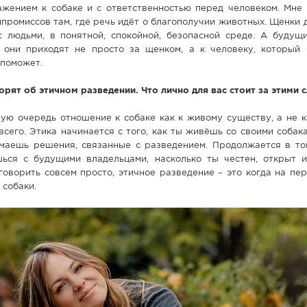
ажением к собаке и с ответственностью перед человеком. Мне 
мпромиссов там, где речь идёт о благополучии животных. Щенки
 с людьми, в понятной, спокойной, безопасной среде. А будущ
 они приходят не просто за щенком, а к человеку, который 
 поможет.
орят об этичном разведении. Что лично для вас стоит за этими 
ую очередь отношение к собаке как к живому существу, а не к
всего. Этика начинается с того, как ты живёшь со своими собака
имаешь решения, связанные с разведением. Продолжается в том
ься с будущими владельцами, насколько ты честен, открыт и
 говорить совсем просто, этичное разведение – это когда на пе
 собаки.