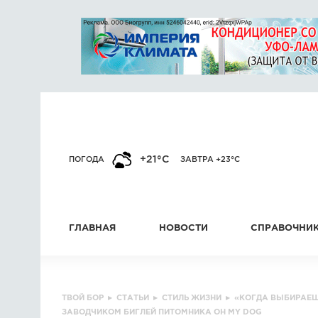
+21°C
ПОГОДА
ЗАВТРА +23°C
ГЛАВНАЯ
НОВОСТИ
СПРАВОЧНИ
ТВОЙ БОР
▸
СТАТЬИ
▸
СТИЛЬ ЖИЗНИ
▸
«КОГДА ВЫБИРАЕШЬ
ЗАВОДЧИКОМ БИГЛЕЙ ПИТОМНИКА OH MY DOG