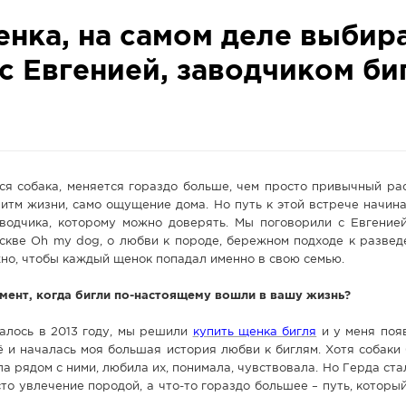
нка, на самом деле выбир
с Евгенией, заводчиком би
ся собака, меняется гораздо больше, чем просто привычный ра
итм жизни, само ощущение дома. Но путь к этой встрече начин
водчика, которому можно доверять. Мы поговорили с Евгенией
скве Oh my dog, о любви к породе, бережном подходе к развед
жно, чтобы каждый щенок попадал именно в свою семью.
мент, когда бигли по-настоящему вошли в вашу жизнь?
чалось в 2013 году, мы решили
купить щенка бигля
и у меня появ
ё и началась моя большая история любви к биглям. Хотя собаки
сла рядом с ними, любила их, понимала, чувствовала. Но Герда ста
то увлечение породой, а что-то гораздо большее – путь, который