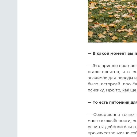
— В какой момент вы п
— Это пришло постепен
стало понятно, что м
значимое для породы и
было историей про “щ
психику. Про то, как щ
— То есть питомник для
— Совершенно точно не
много включённости, м
если ты действительно 
про качество жизни соб