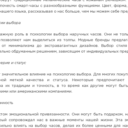
ыберут традиционные механические часы с кожаным ремешком. Т
дпочесть смарт-часы с разнообразными функциями. Цвет, форма,
нашего языка, рассказывая о нас больше, чем мы можем себе пре
гии выбора
важную роль в психологии выбора наручных часов. Они не тол
 позволяют нам выделиться из толпы. Модные бренды предла
 от минимализма до экстравагантных дизайнов. Выбор стил
ельно обдуманным решением, зависящим от индивидуальных пре
ерие и статус
 значительное влияние на психологию выбора. Для многих поку
зной меткой качества и статуса. Некоторые предпочитают 
а их традиции и точность, в то время как другие могут быт
ими или американскими компаниями.
нность
ктом эмоциональной привязанности. Они могут быть подарком, 
орый сопровождал нас в важные моменты нашей жизни. Эта э
ильно влиять на выбор часов, делая их более ценными для нас