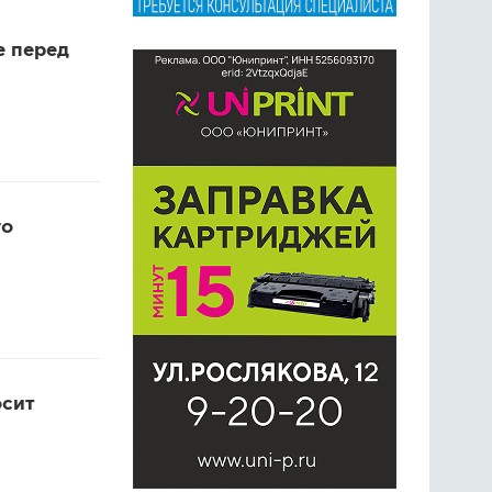
е перед
го
осит