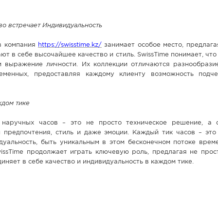
тво встречает Индивидуальность
в компания
https://swisstime.kz/
занимает особое место, предлага
ют в себе высочайшее качество и стиль. SwissTime понимает, что 
 и выражение личности. Их коллекции отличаются разнообразие
ременных, предоставляя каждому клиенту возможность подч
ждом тике
 наручных часов – это не просто техническое решение, а 
предпочтения, стиль и даже эмоции. Каждый тик часов – это
дуальность, быть уникальным в этом бесконечном потоке време
issTime продолжает играть ключевую роль, предлагая не прост
диняет в себе качество и индивидуальность в каждом тике.