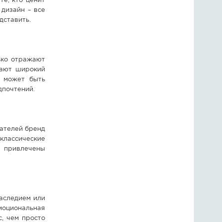
е, кто ценит
 дизайн – все
дставить.
ько отражают
гают широкий
я может быть
дпочтений.
пателей бренд
классические
ь привлечены
наследием или
моциональная
, чем просто