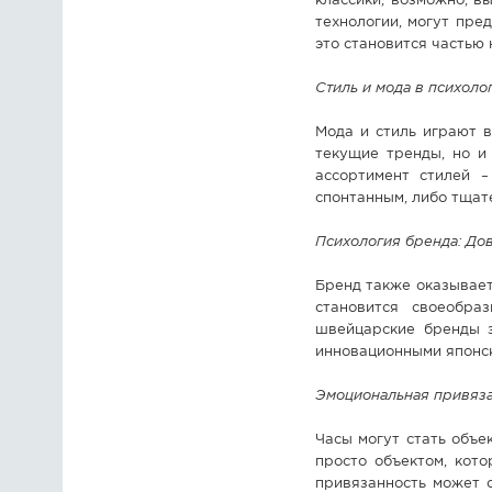
классики, возможно, в
технологии, могут пре
это становится частью 
Стиль и мода в психоло
Мода и стиль играют 
текущие тренды, но и
ассортимент стилей –
спонтанным, либо тщат
Психология бренда: Дов
Бренд также оказывает
становится своеобра
швейцарские бренды з
инновационными японск
Эмоциональная привяза
Часы могут стать объе
просто объектом, кот
привязанность может с