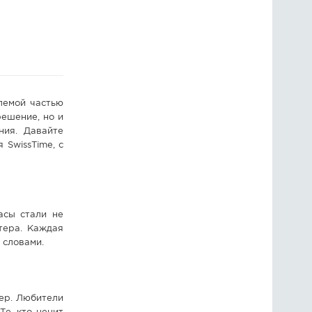
ГОЛОСОВАНИЯ
ПРЕДЛОЖИТЬ НОВОСТЬ
ФОТО
лемой частью
решение, но и
ния. Давайте
 SwissTime, с
асы стали не
тера. Каждая
 словами.
ер. Любители