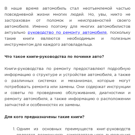
СПРАВКА
В наше время автомобиль стал неотъемлемой частью
повседневной жизни многих людей. Но, увы, никто не
КАМЕРЫ
застрахован от поломок и неисправностей своего
КОНКУРСЫ
автомобиля. Именно поэтому для многих автомобилистов
актуально
руководство по ремонту автомобиля
, поскольку
СТАТЬИ
такие книги являются необходимым и полезным
инструментом для каждого автовладельца.
ГОЛОСОВАНИЯ
ПРЕДЛОЖИТЬ НОВОСТЬ
Что такое книги-руководства по починке авто?
ФОТО
Книги-руководства по ремонту предоставляют подробную
информацию о структуре и устройстве автомобиля, а также
о различных системах и механизмах, которые могут
потребовать ремонта или замены. Они содержат инструкции
и советы по проведению обслуживания, диагностики и
ремонту автомобиля, а также информацию о расположении
запчастей и особенностях их замены.
Для кого предназначены такие книги?
Одним из основных преимуществ книг-руководств