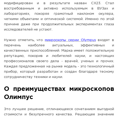
модифицирован и в результате назван CX23. Стал
СПРАВКА
востребованным и активно используемым в ВУЗах и
лабораториях, покоряя грамотный наклоном окуляра,
КАМЕРЫ
четкими объектами и оптической системой. Именно по этой
КОНКУРСЫ
причине даже при продолжительных экспериментах глаза
исследователей не устают.
СТАТЬИ
ГОЛОСОВАНИЯ
Нужно отметить, что
микроскопы серии Olympus
входят в
перечень наиболее актуальных, эффективных и
ПРЕДЛОЖИТЬ НОВОСТЬ
качественных приспособлений. Марка имеет положительную
репутацию, покорив и любителей науки, и настоящих
ФОТО
профессионалов своего дела - врачей, ученых и прочих.
Каждая предложенная на рынке модель - это технологичный
прибор, который разработан и создан благодаря тесному
сотрудничеству техники и науки.
О преимуществах микроскопов
Олимпус
Это лучшее решение, отличающееся сочетанием выгодной
стоимости и безупречного качества. Решающее значение