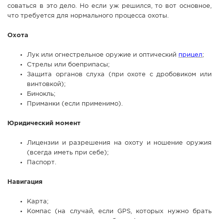
соваться в это дело. Но если уж решился, то вот основное,
СПРАВКА
что требуется для нормального процесса охоты.
КАМЕРЫ
Охота
КОНКУРСЫ
Лук или огнестрельное оружие и оптический
прицел
;
СТАТЬИ
Стрелы или боеприпасы;
ГОЛОСОВАНИЯ
Защита органов слуха (при охоте с дробовиком или
винтовкой);
ПРЕДЛОЖИТЬ НОВОСТЬ
Бинокль;
Приманки (если применимо).
ФОТО
Юридический момент
Лицензии и разрешения на охоту и ношение оружия
(всегда иметь при себе);
Паспорт.
Навигация
Карта;
Компас (на случай, если GPS, которых нужно брать