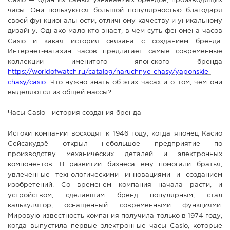
Casio — один из самых узнаваемых брендов, производящих
часы. Они пользуются большой популярностью благодаря
СПРАВКА
своей функциональности, отличному качеству и уникальному
КАМЕРЫ
дизайну. Однако мало кто знает, в чем суть феномена часов
Casio и какая история связана с созданием бренда.
КОНКУРСЫ
Интернет-магазин часов предлагает самые современные
СТАТЬИ
коллекции именитого японского бренда
https://worldofwatch.ru/catalog/naruchnye-chasy/yaponskie-
ГОЛОСОВАНИЯ
chasy/casio
. Что нужно знать об этих часах и о том, чем они
выделяются из общей массы?
ПРЕДЛОЖИТЬ НОВОСТЬ
ФОТО
Часы Casio - история создания бренда
Истоки компании восходят к 1946 году, когда японец Касио
Сейсакудзё открыл небольшое предприятие по
производству механических деталей и электронных
компонентов. В развитии бизнеса ему помогали братья,
увлеченные технологическими инновациями и созданием
изобретений. Со временем компания начала расти, и
устройством, сделавшим бренд популярным, стал
калькулятор, оснащенный современными функциями.
Мировую известность компания получила только в 1974 году,
когда выпустила первые электронные часы Casio, которые