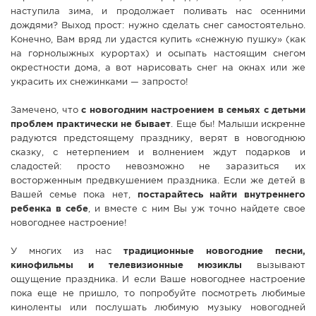
наступила зима, и продолжает поливать нас осенними
дождями? Выход прост: нужно сделать снег самостоятельно.
Конечно, Вам вряд ли удастся купить «снежную пушку» (как
на горнолыжных курортах) и осыпать настоящим снегом
окрестности дома, а вот нарисовать снег на окнах или же
украсить их снежинками — запросто!
Замечено, что
с новогодним настроением в семьях с детьми
проблем практически не бывает
. Еще бы! Малыши искренне
радуются предстоящему празднику, верят в новогоднюю
сказку, с нетерпением и волнением ждут подарков и
сладостей: просто невозможно не заразиться их
восторженным предвкушением праздника. Если же детей в
Вашей семье пока нет,
постарайтесь найти внутреннего
ребенка в себе
, и вместе с ним Вы уж точно найдете свое
новогоднее настроение!
У многих из нас
традиционные новогодние песни,
кинофильмы и телевизионные мюзиклы
вызывают
ощущение праздника. И если Ваше новогоднее настроение
пока еще не пришло, то попробуйте посмотреть любимые
киноленты или послушать любимую музыку новогодней