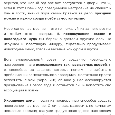
верится, что Новый год вот-вот постучится в двери. Что ж,
СПРАВКА
если в этот Новый год праздничное настроение не спешит к
Вам в гости, значит пора самим браться за дело:
праздник
КАМЕРЫ
можно и нужно создать себе самостоятельно
!
КОНКУРСЫ
Новогоднее настроение — это то, пожалуй, из-за чего все мы
СТАТЬИ
и любим этот праздник.
В предвкушении сказки и
ГОЛОСОВАНИЯ
новогоднего чуда
мы бережно достаем хрупкие елочные
игрушки и блестящую мишуру, тщательно продумываем
ПРЕДЛОЖИТЬ НОВОСТЬ
новогоднее меню, готовим веселые конкурсы и шутки...
ФОТО
Есть универсальный совет по созданию новогоднего
настроения — это
использование так называемых якорей
, т.
е. своеобразных зацепок, которые помогут не забыть о
приближении замечательного праздника. Достаточно просто
вспомнить, с чем (хорошим!) обычно у Вас ассоциируется
празднование Нового года и останется лишь воплотить сво
ассоциации в жизнь.
Украшение дома
— один из проверенных способов создать
новогоднее настроение. Стоит лишь развесить по комнатам
несколько гирлянд, как уже градус новогоднего настроения