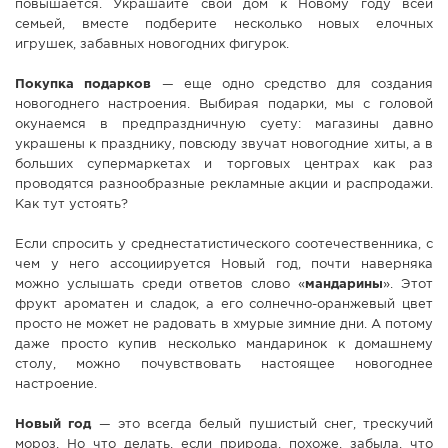
повышается. Украшайте свой дом к Новому году всей
семьей, вместе подберите несколько новых елочных
игрушек, забавных новогодних фигурок.
Покупка подарков
— еще одно средство для создания
новогоднего настроения. Выбирая подарки, мы с головой
окунаемся в предпраздничную суету: магазины давно
украшены к празднику, повсюду звучат новогодние хиты, а в
больших супермаркетах и торговых центрах как раз
проводятся разнообразные рекламные акции и распродажи.
Как тут устоять?
Если спросить у среднестатистического соотечественника, с
чем у него ассоциируется Новый год, почти наверняка
можно услышать среди ответов слово «
мандарины
». Этот
фрукт ароматен и сладок, а его солнечно-оранжевый цвет
просто не может не радовать в хмурые зимние дни. А потому
даже просто купив несколько мандаринок к домашнему
столу, можно почувствовать настоящее новогоднее
настроение.
Новый год
— это всегда белый пушистый снег, трескучий
мороз. Но что делать, если природа, похоже, забыла, что