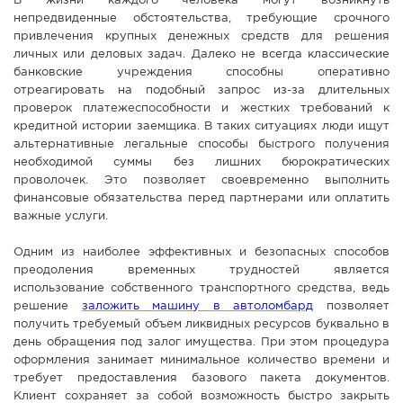
В жизни каждого человека могут возникнуть
непредвиденные обстоятельства, требующие срочного
СПРАВКА
привлечения крупных денежных средств для решения
КАМЕРЫ
личных или деловых задач. Далеко не всегда классические
банковские учреждения способны оперативно
КОНКУРСЫ
отреагировать на подобный запрос из-за длительных
СТАТЬИ
проверок платежеспособности и жестких требований к
кредитной истории заемщика. В таких ситуациях люди ищут
ГОЛОСОВАНИЯ
альтернативные легальные способы быстрого получения
необходимой суммы без лишних бюрократических
ПРЕДЛОЖИТЬ НОВОСТЬ
проволочек. Это позволяет своевременно выполнить
ФОТО
финансовые обязательства перед партнерами или оплатить
важные услуги.
Одним из наиболее эффективных и безопасных способов
преодоления временных трудностей является
использование собственного транспортного средства, ведь
решение
заложить машину в автоломбард
позволяет
получить требуемый объем ликвидных ресурсов буквально в
день обращения под залог имущества. При этом процедура
оформления занимает минимальное количество времени и
требует предоставления базового пакета документов.
Клиент сохраняет за собой возможность быстро закрыть