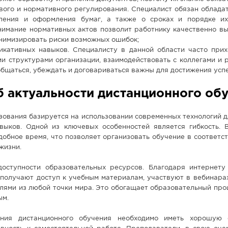
вого и нормативного регулирования. Специалист обязан обладат
вления и оформления бумаг, а также о сроках и порядке и
нимание нормативных актов позволит работнику качественно вы
инимизировать риски возможных ошибок;
икативных навыков. Специалисту в данной области часто прих
и структурами организации, взаимодействовать с коллегами и 
бщаться, убеждать и договариваться важны для достижения успе
б актуальности дистанционного об
ования базируется на использовании современных технологий д
выков. Одной из ключевых особенностей является гибкость. 
добное время, что позволяет организовать обучение в соответс
жизни.
доступности образовательных ресурсов. Благодаря интернет
 получают доступ к учебным материалам, участвуют в вебинара
лями из любой точки мира. Это обогащает образовательный про
ым.
ния дистанционного обучения необходимо иметь хорошую о