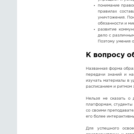
понимание право
правилах соста
уничтожения. По
обязанности и м
развитие коммун
дело с различным
Поэтому умения о
К вопросу о
Названная форма образ
передачи знаний и на
изучать материалы в у
расписанием и ритмом 
Нельзя не сказать о 
платформам, студенты
со своими преподавате
его более интерактивн
Для успешного освое