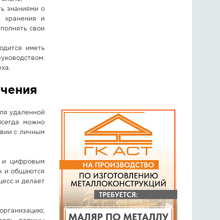
ь знаниями о
х хранения и
полнять свои
одится иметь
руководством.
ха.
учения
ля удаленной
Всегда можно
твии с личным
у и цифровым
х и общаются
цесс и делает
рганизацию,