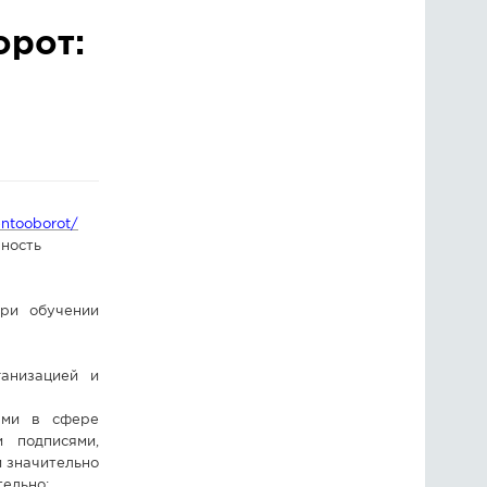
орот:
ГОЛОСОВАНИЯ
ПРЕДЛОЖИТЬ НОВОСТЬ
ФОТО
entooborot/
вность
ри обучении
ганизацией и
ыми в сфере
и подписями,
 значительно
тельно;