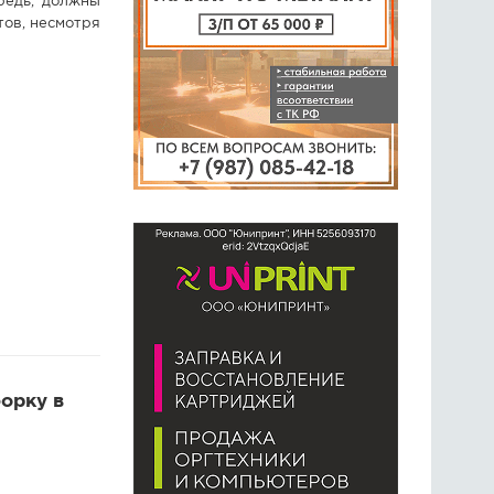
редь, должны
тов, несмотря
орку в