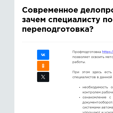
Современное делопро
зачем специалисту п
переподготовка?
Профподготовка
https:
позволяет освоить мет
работы.
При этом здесь есть
специалистов в данной 
необходимость 
контролем рабоче
ознакомление с
документооборо
системами автом
упрощают и ускор