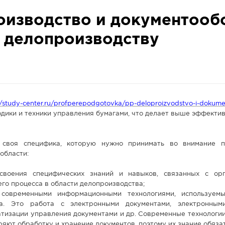
изводство и документооб
о делопроизводству
//study-center.ru/profperepodgotovka/pp-deloproizvodstvo-i-dokum
одики и техники управления бумагами, что делает выше эффекти
 своя специфика, которую нужно принимать во внимание п
области:
освоения специфических знаний и навыков, связанных с ор
го процесса в области делопроизводства;
 современными информационными технологиями, используем
та. Это работа с электронными документами, электронным
атизации управления документами и др. Современные технологии
яют обработку и хранение документов, поэтому их знание обяза