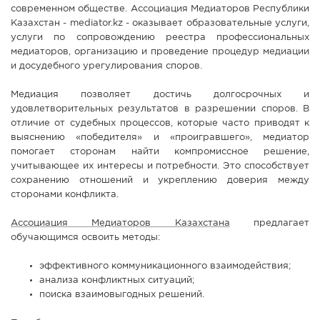
современном обществе. Ассоциация Медиаторов Республики
СПРАВКА
Казахстан - mediator.kz - оказывает образовательные услуги,
услуги по сопровождению реестра профессиональных
КАМЕРЫ
медиаторов, организацию и проведение процедур медиации
КОНКУРСЫ
и досудебного урегулирования споров.
СТАТЬИ
Медиация позволяет достичь долгосрочных и
ГОЛОСОВАНИЯ
удовлетворительных результатов в разрешении споров. В
отличие от судебных процессов, которые часто приводят к
ПРЕДЛОЖИТЬ НОВОСТЬ
выяснению «победителя» и «проигравшего», медиатор
помогает сторонам найти компромиссное решение,
ФОТО
учитывающее их интересы и потребности. Это способствует
сохранению отношений и укреплению доверия между
сторонами конфликта.
Ассоциация Медиаторов Казахстана
предлагает
обучающимся освоить методы:
эффективного коммуникационного взаимодействия;
анализа конфликтных ситуаций;
поиска взаимовыгодных решений.