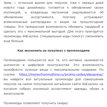
Зима — отличное время для покупок. Уже с первых дней
СПРАВКА
нового года дизайнеры готовятся к обновлению своих
коллекций, а владельцы магазинов задумываются об
КАМЕРЫ
обновлении ассортимента, поэтому устраивают
КОНКУРСЫ
всевозможные распродажи и акции на прошлогодние
товары. Это прекрасная возможность обновить гардероб и
СТАТЬИ
сделать это с максимальной выгодой. Для этого пригодятся
ГОЛОСОВАНИЯ
промокоды AliExpress. Специальные коды помогут сэкономить
еще больше.
ПРЕДЛОЖИТЬ НОВОСТЬ
Как экономить на покупках с промокодами
ФОТО
Промокодами пользуются все те, кто активно занимаются
шопингом в цифровом пространстве. Это возможность
приобрести нужные вещи с максимальными скидками. По
ссылке
https://moneyfromnothing.ru/promo-codes/aliexpress/
вы найдете все актуальные промокоды для совершения
покупок на самом популярном китайском сайте AliExpress, на
котором собран огромный ассортимент одежды, обуви и
аксессуаров.
Промокоды позволяют получить скидку: