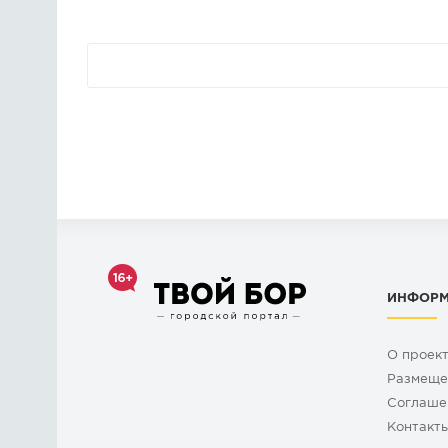
ИНФОР
О проек
Размеще
Cоглаше
Контакт