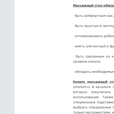
Массажный стол обяза
· быть комфортным как 
· быть простым в эксплу
· оптимизировать рабо
· иметь элегантный и ф
· быть сделанным из 
уровень износа;
· обладать необходимы
Купить массажный ст
ortorent.ru В каталог
которых покупатель
использования. Такж
специальные подставк
выбрать специальные п
только массажистами, н