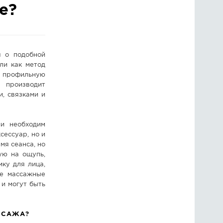
е?
ГОЛОСОВАНИЯ
ПРЕДЛОЖИТЬ НОВОСТЬ
я о подобной
ФОТО
ли как метод
ю профильную
 производит
, связками и
ии необходим
ксессуар, но и
мя сеанса, но
ую на ощупь,
ку для лица,
ые массажные
 и могут быть
ССАЖА?