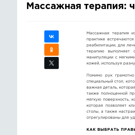
Массажная терапия: ч
Массажная терапия из
практике встречаются
реабилитации, для ле
терапию выполняет о
манипуляции с мягкими
кожей, используя разн
Помимо рук грамотно
специальный стол, кот
важная деталь, котора
также полноценной пр
мягкую поверхность, к
которая позволяет кл
столы, а также настра
отрегулированы для уд
КАК ВЫБРАТЬ ПРАВ