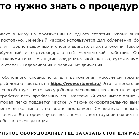
то нужно знать о процедур
вестна миру на протяжении не одного столетия. Упоминани
 постоянно. Лечебный массаж используется для облегчения бо
чения нервно-мышечных и опорно-двигательных патологий. Таку
бученный и сертифицированный медицинский работник. Он
 тканями тела - мышцами, соединительной тканью, сухожилиями
ую степень надавливания и различные движения.
 обученного специалиста, для выполнения массажной терап
орый можно заказать на
https://www.ortorent.ru/
. Это не просто а
я способствует не только удобному расположению клиента во вре
оработки всех проблемных зон. Массажный стол имеет приятн
оторая легко поддается чистке. А также комфортабельную выем
иенту легко дышать во время процедуры. Существуют цельн
иваемые. Во втором случае все элементы конструкции подвижны
обства в эксплуатации.
ИЛЬНОЕ ОБОРУДОВАНИЕ? ГДЕ ЗАКАЗАТЬ СТОЛ ДЛЯ МА