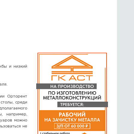
жбы и низкий
еля.
ии Орторент
 столы, среди
полагаемого
, например,
суаров можно
ьзоваться не