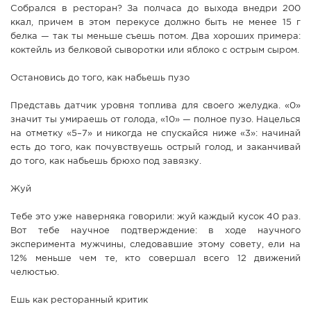
Собрался в ресторан? За полчаса до выхода внедри 200
СПРАВКА
ккал, причем в этом перекусе должно быть не менее 15 г
белка — так ты меньше съешь потом. Два хороших примера:
КАМЕРЫ
коктейль из белковой сыворотки или яблоко с острым сыром.
КОНКУРСЫ
Остановись до того, как набьешь пузо
СТАТЬИ
ГОЛОСОВАНИЯ
Представь датчик уровня топлива для своего желудка. «0»
значит ты умираешь от голода, «10» — полное пузо. Нацелься
ПРЕДЛОЖИТЬ НОВОСТЬ
на отметку «5–7» и никогда не спускайся ниже «3»: начинай
есть до того, как почувствуешь острый голод, и заканчивай
ФОТО
до того, как набьешь брюхо под завязку.
Жуй
Тебе это уже наверняка говорили: жуй каждый кусок 40 раз.
Вот тебе научное подтверждение: в ходе научного
эксперимента мужчины, следовавшие этому совету, ели на
12% меньше чем те, кто совершал всего 12 движений
челюстью.
Ешь как ресторанный критик