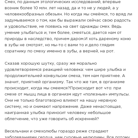
Смех, по данным этологических исследований, впервые
возник более 10 млн. лет назад, да и то не у людей, а у
человекообразных обезьян. Но когда мы смеёмся, то вряд ли
задумываемся о том, как бы выражали сейчас свою радость
и удовольствие, не появись на свет однажды смех. Ведь
умение улыбаться и, тем более, смеяться, дается нам от
природы в наследство, причем даром.И хоть дареному коню
в зубы не смотрят, но мы-то с вами то и дело глядим
соратнику по смеху именно в зубы, а верней, на рот.
Сказав хорошую шутку, сразу же морально
удовлетворяемся реакцией человека: чем шире улыбка и
продолжительней конвульсии смеха, тем нам приятнее. А
значит, приятней организму. Так что же там, в организме
происходит, когда мы смеемся?Происходит вот что: при
смехе от мышц лица в организм идут «полезные» импульсы.
Они не только благотворно влияют на нашу нервную
систему, но и снимают напряжение. Даже ненастоящая,
наигранная улыбка приносит человеку небольшое
облегчение, что уже говорить об искренней?
Весельчаки и смехолюбы гораздо реже страдают
заболеваниями сердца, чем суровые нелюдимы. Все потому,