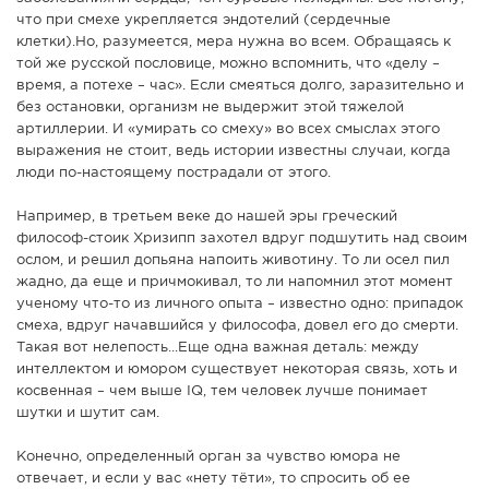
что при смехе укрепляется эндотелий (сердечные
клетки).Но, разумеется, мера нужна во всем. Обращаясь к
той же русской пословице, можно вспомнить, что «делу –
время, а потехе – час». Если смеяться долго, заразительно и
без остановки, организм не выдержит этой тяжелой
артиллерии. И «умирать со смеху» во всех смыслах этого
выражения не стоит, ведь истории известны случаи, когда
люди по-настоящему пострадали от этого.
Например, в третьем веке до нашей эры греческий
философ-стоик Хризипп захотел вдруг подшутить над своим
ослом, и решил допьяна напоить животину. То ли осел пил
жадно, да еще и причмокивал, то ли напомнил этот момент
ученому что-то из личного опыта – известно одно: припадок
смеха, вдруг начавшийся у философа, довел его до смерти.
Такая вот нелепость...Еще одна важная деталь: между
интеллектом и юмором существует некоторая связь, хоть и
косвенная – чем выше IQ, тем человек лучше понимает
шутки и шутит сам.
Конечно, определенный орган за чувство юмора не
отвечает, и если у вас «нету тёти», то спросить об ее