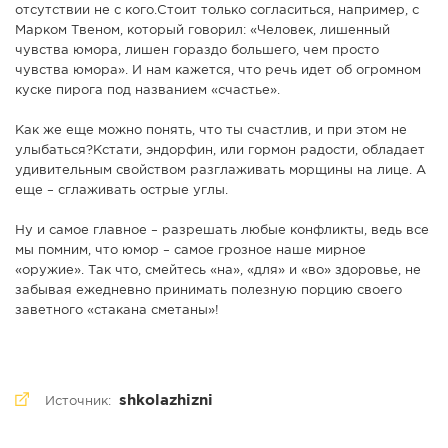
отсутствии не с кого.Стоит только согласиться, например, с
Марком Твеном, который говорил: «Человек, лишенный
чувства юмора, лишен гораздо большего, чем просто
чувства юмора». И нам кажется, что речь идет об огромном
куске пирога под названием «счастье».
Как же еще можно понять, что ты счастлив, и при этом не
улыбаться?Кстати, эндорфин, или гормон радости, обладает
удивительным свойством разглаживать морщины на лице. А
еще – сглаживать острые углы.
Ну и самое главное – разрешать любые конфликты, ведь все
мы помним, что юмор – самое грозное наше мирное
«оружие». Так что, смейтесь «на», «для» и «во» здоровье, не
забывая ежедневно принимать полезную порцию своего
заветного «стакана сметаны»!
shkolazhizni
Источник: