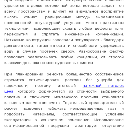
При создании гармоничного интерьера особое внимание
уделяется отделке потолочной зоны, которая задает тон
СПРАВКА
всему пространству и влияет на визуальное восприятие
КАМЕРЫ
высоты комнат. Традиционные методы выравнивания
поверхностей штукатуркой уступают место практичным
КОНКУРСЫ
технологиям, позволяющим скрыть любые дефекты плит
СТАТЬИ
перекрытия и спрятать инженерные коммуникации.
Натяжные конструкции завоевали популярность благодаря
ГОЛОСОВАНИЯ
долговечности, гигиеничности и способности удерживать
воду в случае протечек сверху. Разнообразие фактур
ПРЕДЛОЖИТЬ НОВОСТЬ
позволяет реализовывать любые концепции, от строгой
ФОТО
классики до сложных многоуровневых систем.
При планировании ремонта большинство собственников
стремится оптимизировать расходы без ущерба для
надежности, поэтому итоговый
натяжной потолок
цена
которого формируется из стоимости выбранного
полотна и сложности монтажного профиля становится
ключевым элементом сметы. Тщательный предварительный
расчет позволяет избежать непредвиденных трат и
подобрать материалы, соответствующие условиям
эксплуатации в конкретном помещении. Использование
сертифицированной продукции гарантирует отсутствие