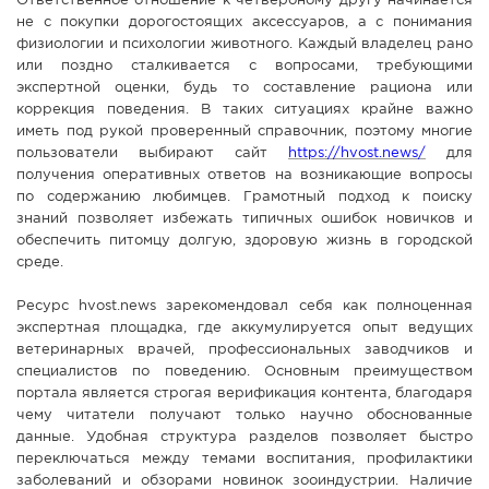
Ответственное отношение к четвероному другу начинается
не с покупки дорогостоящих аксессуаров, а с понимания
СПРАВКА
физиологии и психологии животного. Каждый владелец рано
КАМЕРЫ
или поздно сталкивается с вопросами, требующими
экспертной оценки, будь то составление рациона или
КОНКУРСЫ
коррекция поведения. В таких ситуациях крайне важно
СТАТЬИ
иметь под рукой проверенный справочник, поэтому многие
пользователи выбирают сайт
https://hvost.news/
для
ГОЛОСОВАНИЯ
получения оперативных ответов на возникающие вопросы
по содержанию любимцев. Грамотный подход к поиску
ПРЕДЛОЖИТЬ НОВОСТЬ
знаний позволяет избежать типичных ошибок новичков и
ФОТО
обеспечить питомцу долгую, здоровую жизнь в городской
среде.
Ресурс hvost.news зарекомендовал себя как полноценная
экспертная площадка, где аккумулируется опыт ведущих
ветеринарных врачей, профессиональных заводчиков и
специалистов по поведению. Основным преимуществом
портала является строгая верификация контента, благодаря
чему читатели получают только научно обоснованные
данные. Удобная структура разделов позволяет быстро
переключаться между темами воспитания, профилактики
заболеваний и обзорами новинок зооиндустрии. Наличие