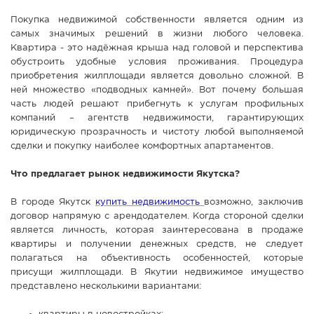
СПРАВКА
Покупка недвижимой собственности является одним из
самых значимых решений в жизни любого человека.
КАМЕРЫ
Квартира - это надёжная крыша над головой и перспектива
КОНКУРСЫ
обустроить удобные условия проживания. Процедура
приобретения жилплощади является довольно сложной. В
СТАТЬИ
ней множество «подводных камней». Вот почему большая
часть людей решают прибегнуть к услугам профильных
ГОЛОСОВАНИЯ
компаний – агентств недвижимости, гарантирующих
ПРЕДЛОЖИТЬ НОВОСТЬ
юридическую прозрачность и чистоту любой выполняемой
сделки и покупку наиболее комфортных апартаментов.
ФОТО
Что предлагает рынок недвижимости Якутска?
В городе Якутск
купить недвижимость
возможно, заключив
договор напрямую с арендодателем. Когда стороной сделки
является личность, которая заинтересована в продаже
квартиры и получении денежных средств, не следует
полагаться на объективность особенностей, которые
присущи жилплощади. В Якутии недвижимое имущество
представлено ​​несколькими вариантами: