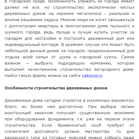
в городской среде. Возможность убежать из города имеют
СПРАВКА
далеко не все, но строительство экологически чистых
деревянных домов на окраине мегаполиса – реальная и
КАМЕРЫ
вполне решаемая задача. Многие люди не хотят связываться
с долгостроем квартиры в многоэтажном доме пыльного и
КОНКУРСЫ
шумного города, ведь проще и лучше купить участок за
СТАТЬИ
городом для застройки и построить деревянный дом или
индивидуальный коттедж. В крайнем случае это может быть
ГОЛОСОВАНИЯ
небольшой дачный домик за городом, предназначенный для
ПРЕДЛОЖИТЬ НОВОСТЬ
отдыха всей семьи от шума и городской суеты. Самое
важное — выбрать подходящую компанию, которая
ФОТО
выполнит качественное строительство загородного дома.
Найти такую фирму можно на сайте
vekovoi.ru
.
Особенности строительства деревянных домов
Деревянные дома сегодня строятся в различных вариантах:
благо, их более чем достаточно. При выборе легких
конструкций заказчик получает существенную экономию
при оборудовании фундамента, т.е. уже на первом этапе
строительства. Если бревенчатый сруб требует от
строителей достойного уровня мастерства, то дом
каркасного типа из готовых модулей можно собрать даже